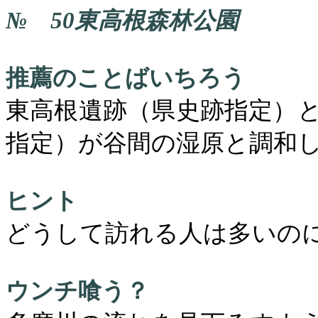
№
50
東高根森林公園
推薦のことばいちろう
東高根遺跡（県史跡指定）
指定）が谷間の湿原と調和
ヒント
どうして訪れる人は多いの
ウンチ喰う？