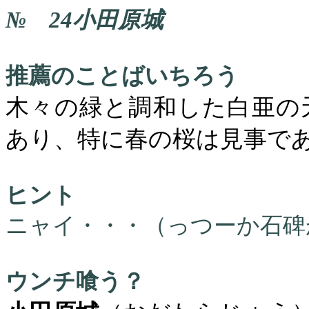
№
24
小田原城
推薦のことばいちろう
木々の緑と調和した白亜の
あり、特に春の桜は見事で
ヒント
ニャイ・・・（っつーか石碑
ウンチ喰う？