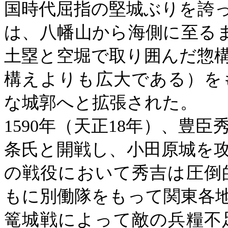
国時代屈指の堅城ぶりを誇
は、八幡山から海側に至る
土塁
と空
堀
で取り囲んだ
惣
構えよりも広大である）を
な城郭へと拡張された。
1590年
（
天正
18
年）、
豊臣
条氏と開戦し、小田原城を
の戦役において秀吉は圧倒
もに別働隊をもって関東各
篭城戦によって敵の兵糧不