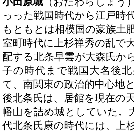
小田原城
（おだわらじょう
っった戦国時代から江戸時
もともとは
相模国
の豪族
土
室町時代
に
上杉禅秀の乱
で
配する
北条早雲
が大森氏か
子の時代まで
戦国大名後北
て、南
関東
の政治的中心地
後北条氏は、居館を現在の
幡山を詰め城としていた。
代
北条氏康
の時代には、
上