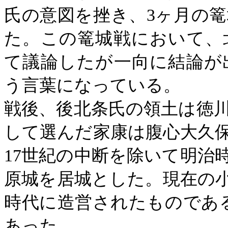
氏の意図を挫き、
3
ヶ月の篭
た。この篭城戦において、
て議論したが一向に結論が
う言葉になっている。
戦後、後北条氏の領土は
徳
して選んだ家康は腹心
大久
17世紀
の中断を除いて
明治
原城を居城とした。現在の
時代に造営されたものであ
あった。