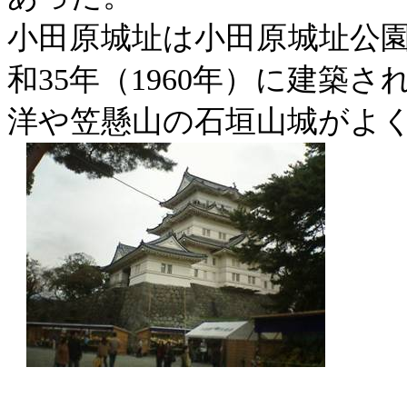
小田原城址は
小田原城址公
和
35
年（
1960年
）に建築さ
洋
や笠懸山の
石垣山城
がよ