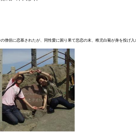
寺の僧侶に恋慕されたが、同性愛に困り果て悲恋の末、稚児白菊が身を投げ入