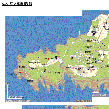
№
21
江ノ島稚児ｹ淵