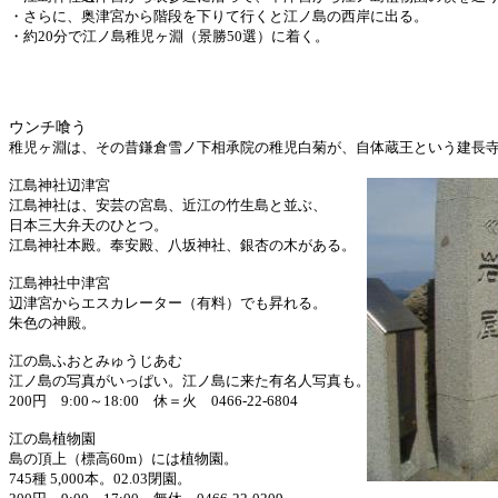
・さらに、奥津宮から階段を下りて行くと江ノ島の西岸に出る。
・約20分で江ノ島稚児ヶ淵（景勝50選）に着く。
ウンチ喰う
稚児ヶ淵は、その昔鎌倉雪ノ下相承院の稚児白菊が、自体蔵王という建長
江島神社辺津宮
江島神社は、安芸の宮島、近江の竹生島と並ぶ、
日本三大弁天のひとつ。
江島神社本殿。奉安殿、八坂神社、銀杏の木がある。
江島神社中津宮
辺津宮からエスカレーター（有料）でも昇れる。
朱色の神殿。
江の島ふおとみゅうじあむ
江ノ島の写真がいっぱい。江ノ島に来た有名人写真も。
200円 9:00～18:00 休＝火 0466-22-6804
江の島植物園
島の頂上（標高60m）には植物園。
745種 5,000本。02.03閉園。