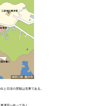
の出と日没の景観は見事である。
。
り奥津宮へ向って歩く。