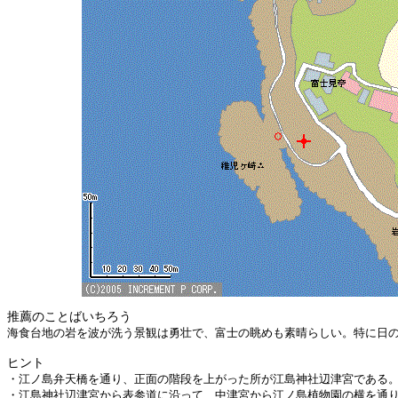
推薦のことばいちろう
海食台地の岩を波が洗う景観は勇壮で、富士の眺めも素晴らしい。特に日
ヒント
・江ノ島弁天橋を通り、正面の階段を上がった所が江島神社辺津宮である
・江島神社辺津宮から表参道に沿って、中津宮から江ノ島植物園の横を通