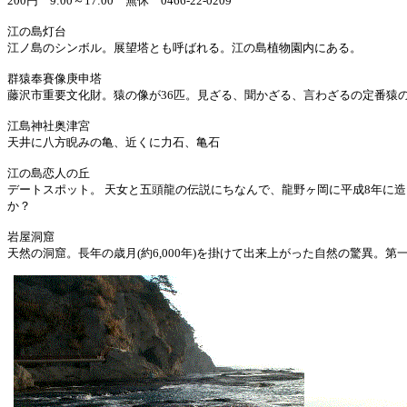
200円 9:00～17:00 無休 0466-22-0209
江の島灯台
江ノ島のシンボル。展望塔とも呼ばれる。江の島植物園内にある。
群猿奉賽像庚申塔
藤沢市重要文化財。猿の像が36匹。見ざる、聞かざる、言わざるの定番猿
江島神社奥津宮
天井に八方睨みの亀、近くに力石、亀石
江の島恋人の丘
デートスポット。 天女と五頭龍の伝説にちなんで、龍野ヶ岡に平成8年に
か？
岩屋洞窟
天然の洞窟。長年の歳月(約6,000年)を掛けて出来上がった自然の驚異。