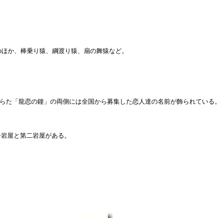
のほか、棒乗り猿、綱渡り猿、扇の舞猿など。
造らた「龍恋の鐘」の両側には全国から募集した恋人達の名前が飾られている
第一岩屋と第二岩屋がある。